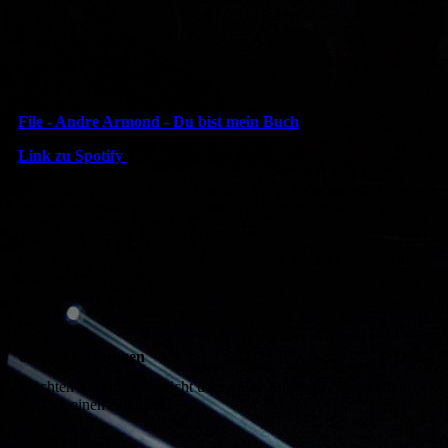
File - Andre Armond - Du bist mein Buch
Link zu Spotify
(Streaming - Du bist mein Buch)
Wir erstellen gerade Inhalte für diese Seite. Um unseren eigenen
hohen Qualitätsansprüchen gerecht zu werden benötigen wir
hierfür noch etwas Zeit.
Bitte besuchen Sie diese Seite bald wieder. Vielen Dank für ihr
Interesse!
Unsere Leistungen
Möchten Sie eine Übersicht über unser Angebot? Verschaffen
Sie sich einen Eindruck!