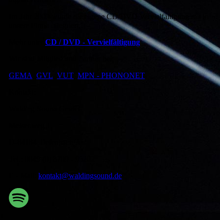
Im Jahr 2009 wurde die eigene CD/DVD Vervielfältigung mit in
unsere Firma integriert.
Mehr unter
CD / DVD - Vervielfältigung
Wir sind Mitglied und Partner bei:
GEMA
GVL
VUT
MPN - PHONONET
Kontakt:
Walding Sound GmbH
Meisenweg 1
D-84184 Tiefenbach/Ast
Tel.: 0049 (0) 8709 - 95202
E - Mail:
kontakt@waldingsound.de