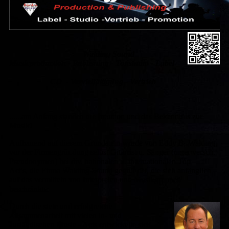
Walding Sound
Musicproduction - Publishing - Tonstudio - Label
CD - Vervielfältigung - Vertrieb
......am Anfang standen die Intuition und das Bekenntnis zur
Musik!
Aufbauend auf diesem Grundstein wurde von Eddy B. Walding,
vor der Firmengründung selbst Gitarrist u. Sänger (unter versch.
Pseudonymen) bei div. nationalen u. internationalen Top
Act's, die Firma Walding Sound gegründet, die sich anfänglich
auf das vermitteln von Interpreten und Musikgruppen
beschränkte.
Durch die stete und erfolgreiche
Zusammenarbeit mit vielen in- und
ausländischen Music - Acts entwickelte sich