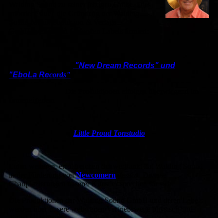
Walding Sound zu seiner jetzigen Größe. Dies
erforderte auch die Gründung der Walding
Sound Musikproduktion & Verlags
GmbH, welche mit folgenden Labels firmiert:
"New Dream Records" und
"EboLa Re
cords"
Die Produktionen erfolgen überwiegend im
firmeneigenem
Little Proud Tonstudio
Einen weiteren, erfolgreichen Schwerpunkt hat Walding Sound
in der Förderung von
Newcomern
gesetzt. Diverse
Chartplazierungen unserer Künstler sprechen für sich.
Die Produktionen der Walding Sound GmbH und deren Labels
werden über unsere weltweiten Vertriebswege physisch und
digital vertrieben.