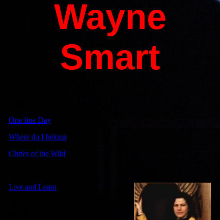
Wayne
Smart
Soundfiles aus " One fine Day"
One fine Day
Where do I belong
Chries of the Wild
Neu:
Live and Learn
Die Soundfiles sind in der Qualität
herabgesetzt.