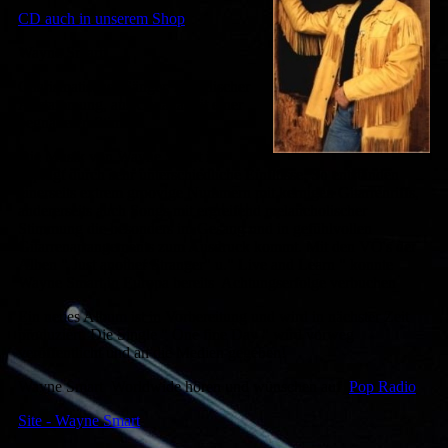
CD auch in unserem Shop
Wayne Smart
Charismatischer Sänger, indianischer
Abstammung, aus Canada mit einer
begnadeten Stimme.
Die Musik von Wayne Smart ist
geprägt durch sehr unterschiedliche Einflüsse. So entstanden
einerseits extrem groovige Nummern mit kernigen Gitarrenriffs,
andererseits auch Songs mit ergreifend melancholischer
Stimmung die besonders im Gesang und in gefühlvollen
Gitarrenarrangements zum Ausdruck kommt. Mit den VÖ's der
Alben " Just another Stranger" u." Live and Learn " konnte
Wayne Smart in Europa bereits Achtungserfolge verbuchen
Ein neues Album ist in Vorbereitung und wird in nächster Zeit
produziert. Die Single " One fine Day " wird vorweg
veröffentlicht und an die Medien gegeben!
Wayne Smart Worldwide hören und wünschen auf
Pop Radio
Site - Wayne Smart