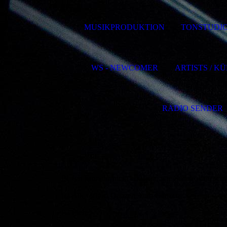
MUSIKPRODUKTION
TONSTUDI
WS - NEWCOMER
ARTISTS / K
RADIO SENDER
Files
01 Ich kann dir nicht erklären, wie Schokolade sch
02 Alles g'hört Ganzen zum Ganzen
03 Pleite!