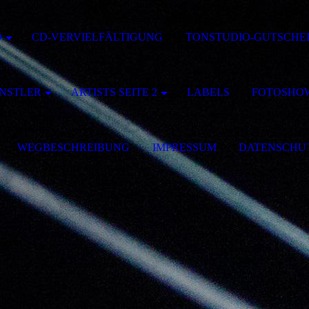
O
CD-VERVIELFÄLTIGUNG
TONSTUDIO-GUTSCHE
ÜNSTLER
ARTISTS SEITE 2
LABELS
FOTOSHO
WEGBESCHREIBUNG
IMPRESSUM
DATENSCHU
meckt