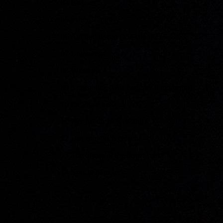
04 Iswiesis
05 Fango Tango
06 Auf und davon (Via con me)
07 Unterwegs
08 Wherever
09 Augenblick (Una casa per il momento)
10 La Vita é bella
11 Wer hat dir bloß erzählt?
12 Das wär' doch gelacht
13 The dream of the desert snake
14 Sans la nommer