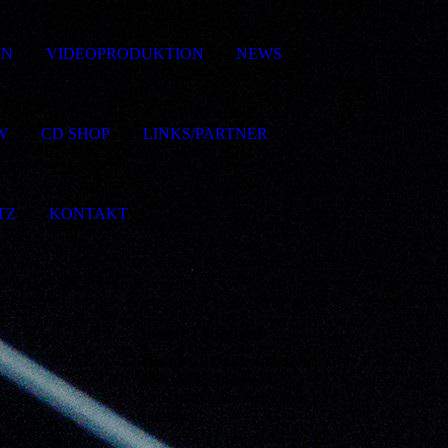
IN
VIDEOPRODUKTION
NEWS
W
CD SHOP
LINKS/PARTNER
TZ
KONTAKT
Unsere Leistungen
Möchten Sie eine Übersicht
über unser Angebot?
Verschaffen Sie sich einen
Eindruck!