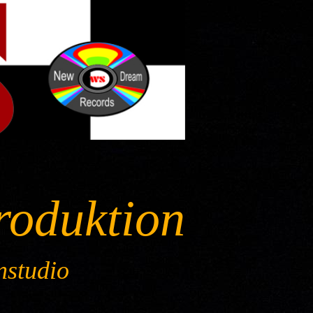
roduktion
nstudio