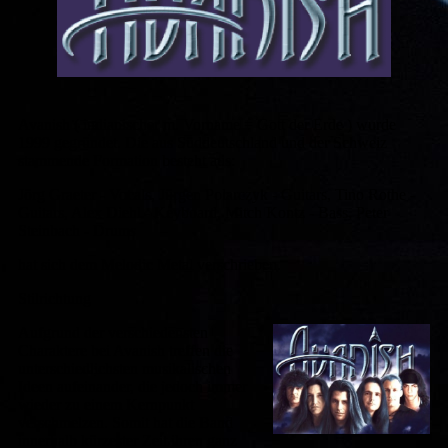
Avanish ( indianischer m. Vorname = Gott der Erde ) wurde
1999 gegründet. Die aus Süddeutschland und der Schweiz
stammende Formation besteht aus:
Jörg Graeter - Vocals, Jürgen Polarczyk - Guitars, Tino Rothe -
Guitars, Alex Diehl - Keyboard, Mitch Kontz - Bass, Peter
Steinbach - Drums
hat sich dem Melodic Metal verschrieben.
Stilrichtung
Aufgrund der verschiedensten
Charaktere bei Avanish treffen die
unterschiedlichsten musikalischen
Ideen aufeinander, die jedoch immer
wieder zu einem Kernpunkt
verschmelzen. Somit hat die Band
innerhalb kürzester Zeit ihren ganz