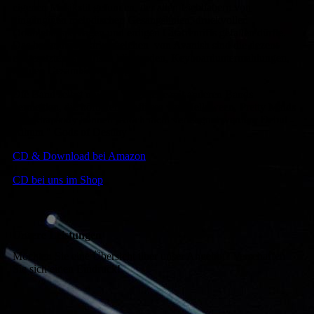
eigenen Musikstil gefunden, der allen Liebhabern von
eingängigen melodischen Gesangslinien, druckvollen
Doublebasspassagen und erdigen Gitarrenriffs gefallen dürfte.
Das besondere Markenzeichen von Avanish sind die dezent
eingesetzten, sphärisch klingenden, Keyboarduntermahlungen,
die den Gesamtsound prägen.
Die Band selbst möchte Vergleiche mit anderen Bands
vermeiden, die hörbaren Einflüsse von Helloween, Pretty Maids
und Rhapsody können jedoch nicht verleugnet werden. Debut -
Album " Gods of Destiny "
CD & Download bei Amazon
CD bei uns im Shop
Unsere Leistungen
Möchten Sie eine Übersicht über unser Angebot? Verschaffen
Sie sich einen Eindruck!