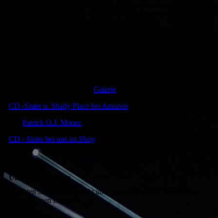
seine Songs sind eine angenehme Mischung aus Pop und
englischer Folkmusik, die sich schwer kategorisieren lässt.
Dennoch kann die angeborene britische Veranlagung in den
Songs von Patrick O.J. Moore nicht verleugnet werden.
VÖ der neuen, aktuellen CD "Shady Place" am 08.03.2013.
Erhältlich dann in allen bekannten Downloadshops. Die CD
wird auch physisch erhältlich sein.
Cover und Soundfles unter
Galerie
CD -Sister u. Shady Place bei Amazon
Site
Patrick O.J. Moore
CD - Sister bei uns im Shop
Unsere Leistungen
Möchten Sie eine Übersicht über unser Angebot? Verschaffen
Sie sich einen Eindruck!