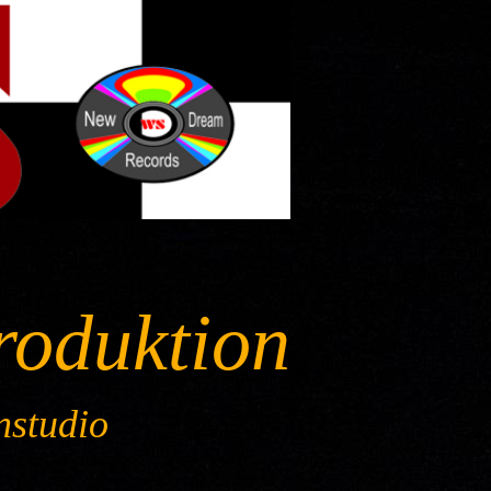
roduktion
nstudio