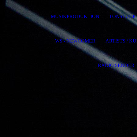
MUSIKPRODUKTION
TONSTUDI
WS - NEWCOMER
ARTISTS / K
RADIO SENDER
Material Girl
1. Why do you think i'm a Material Girl