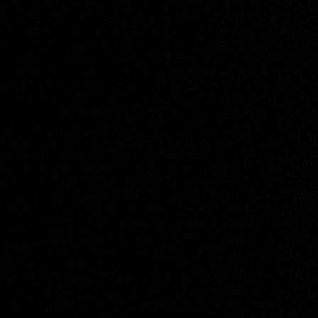
2. Just a little Love
3. Sometimes i feel
4. 1000 Miles away
5. I would be lying to yo
Soundfiles!