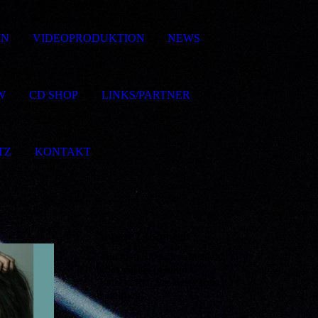
IN
VIDEOPRODUKTION
NEWS
W
CD SHOP
LINKS/PARTNER
TZ
KONTAKT
Unsere Leistungen
Möchten Sie eine Übersicht
über unser Angebot?
Verschaffen Sie sich einen
Eindruck!