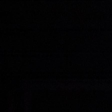
duktion.
Elemente eines Stereo - Mixes in ein Gleichgewicht zu bringen und die
e zu optimieren.
lichkeit diese vor Ort oder bei Auftritten mitzuschneiden. Die Aufn
lt. Mehr Infos im Gespräch unter 08709 - 95202
uren aufgenommen, sind aber mit ihrem Mix unzufrieden. Schicken sie
ir mischen ihre Songs zu speziell günstigen Konditionen. Bei Interes
f Audio-CD oder als Download. Die Preise berechnen sich je nach Au