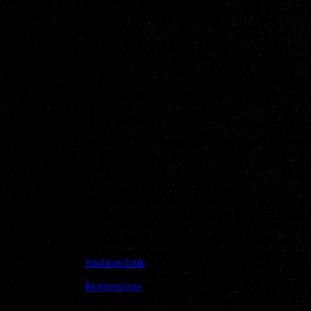
(Plattenvertrag) möglich.
Mastering:
Mastering ist der letzte Schritt in der Audio-Postpro
Der Zweck des Mastering besteht darin, akustische 
Wiedergabe für jegliche Systeme und Medienformat
Live Recording:
Für Bands, Chöre oder Orchester haben wir die Mög
dann in unserem Studio bearbeitet und fertiggestel
Unser Service für alle Home-Recordler:
Sie haben in Ihrem Home-Recording-Studio div. Sp
Aufnahmetracks als , Audio- oder WAV- Daten zu. W
wir den Mix anschließend. Der Mastermix folgt au
(Anzahl der Spuren) und Anzahl der Songs.
Studiotechnik
Referenzliste
Eine weitere Leistung die: