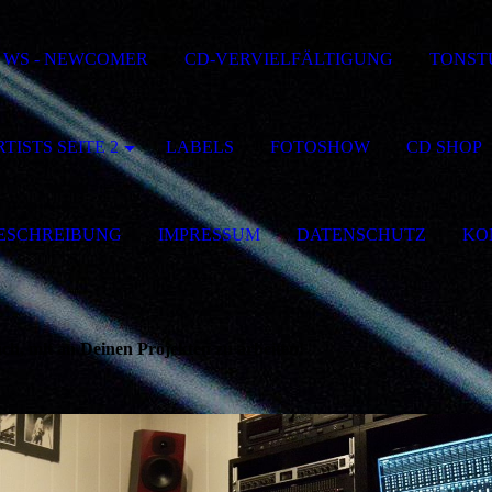
WS - NEWCOMER
CD-VERVIELFÄLTIGUNG
TONST
TISTS SEITE 2
LABELS
FOTOSHOW
CD SHOP
ESCHREIBUNG
IMPRESSUM
DATENSCHUTZ
KO
ch, mit an Deinen Projekten zu arbeiten!