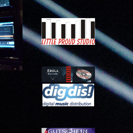
alen
 erstellt.
GEMA,