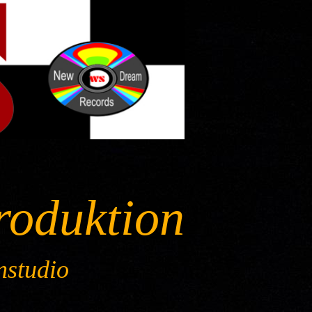
roduktion
nstudio