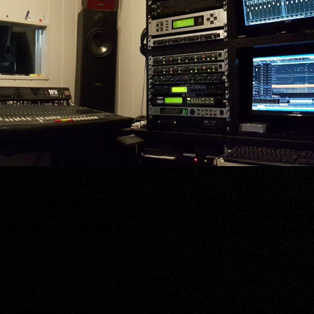
derner, zeitgemäßer Technik. Wir verbinden die Analoge- mit der Digit
sem Studio werden nicht nur unsere eigenen Produktionen produziert und
schwinglichen Preisen und dies mit Kostensicherheit zu produzieren.
es, Mastering, Meditationen, Werbung
ich nicht nur auf das Recording, wir bieten den kompl. Service über 
sw. Unter bestimmten Voraussetzungen ist auch eine Bandübernahme