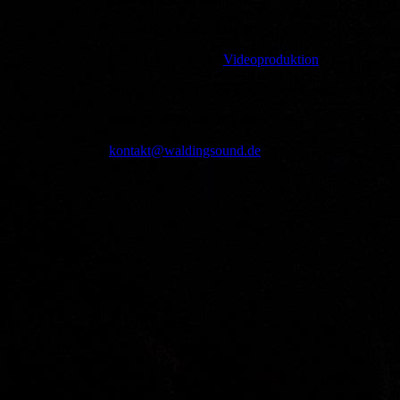
Videoclip - Produktion
Mehr auf der Seite "
Videoproduktion
"
Wir sind gerne für ein beratendes Gespräch für euch
0049 (0) 8709 - 95202 oder
kontakt@waldingsound.de