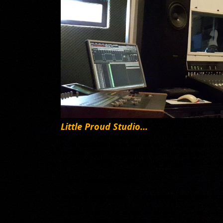
Little Proud Studio...
wir unterhalten ein firmeneigenes Tonstudio mit mo
Technik, oder verwenden diese auch separat. In die
Wir bieten Bands u. Solisten die Möglichkeit zu er
Unser Leistungsumfang:
Musik-Produktionen, Musikdemos, Hörbücher, Mix
Unsere Leistungen im Studiobereich beschränken s
eigene CD-Vervielfältigung, LC - Code, Grafik, u