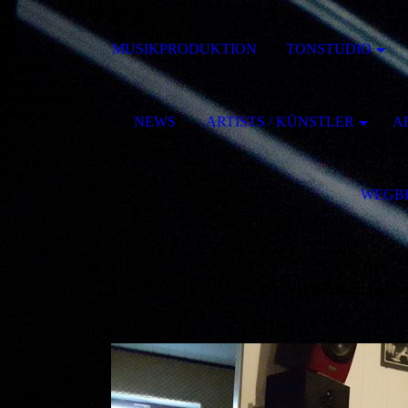
MUSIKPRODUKTION
TONSTUDIO
NEWS
ARTISTS / KÜNSTLER
AR
WEGB
Wir freuen uns au