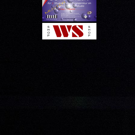
ahmen werden
 uns ihre
se Mastern
fwand